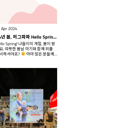
 Apr 2024
24년 봄, 허그파파 Hello Spring 온라인 베이비페어 쇼핑라이브
ello Spring! 나들이의 계절, 봄이 왔
요. 따뜻한 봄날 아기와 함께 외출
비하셔야죠?
아마 많은 분들께
 4월25일부터 28일까지 4일간 진
되는 코엑스 코베 베이비페어 방문
정이실텐데요. 이번 봄 허그파파는
베 베이비페어에는 참여하지 않지
, ‘비대면 온라인 베이비페어’를 진
 예정이랍니다! 만약 대면 오프라인
이비페어에서 허그파파를 체험하시
 싶으시다면, 5월 9일부터 열리는
텍스 코베 베이비페어를…