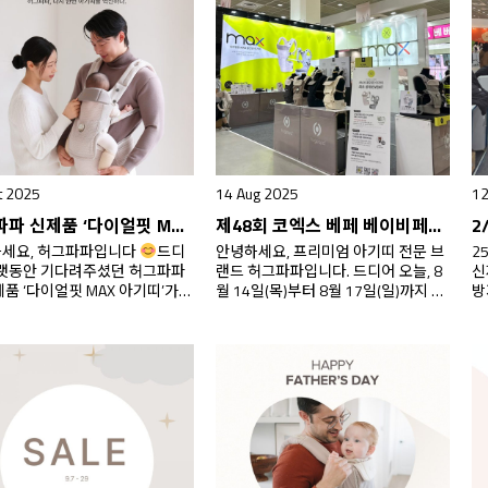
! 오는 6월말 공식 출시를 앞두
띠’. 가볍고 편안한 착용감과 쉽고 빠른
어
엑스 코베 베이비페어에서 첫 공
다이얼핏 맞춤Fitting 기능으로 믿고
을
함께사전예약 판매를 시작했는
오랫동안 사랑받아 왔는데요.2026년
모
현장에서 예상보다 뜨거운 반
더 시원하게, 더 편안하게 업그레이드
F
많은 관심을…
된 모델로…
t 2025
14 Aug 2025
12
허그파파 신제품 ‘다이얼핏 MAX 아기띠’ 온라인 사전예약 시작! 쇼핑 LIVE 1-4차 일정 안내
제48회 코엑스 베페 베이비페어에서 신제품 ‘다이얼핏 MAX 올인원 아기띠’ 최초 공개_ 사전 예약 시작!
세요, 허그파파입니다
드디
안녕하세요, 프리미엄 아기띠 전문 브
2
오랫동안 기다려주셨던 허그파파
랜드 허그파파입니다. 드디어 오늘, 8
신
제품 ‘다이얼핏 MAX 아기띠’가
월 14일(목)부터 8월 17일(일)까지 4
방
출시를 앞두고 온라인 사전예약
일간 열리는 제48회 베페(Befe) 베이
비
작합니다. 기존 다이얼핏 시리즈
비페어에서 허그파파 신제품 **‘다이
요
점을 그대로 살리면서, 더 편안하
얼핏 MAX 올인원 아기띠’**가 세계 최
과
 스마트해진 ‘다이얼핏 MAX’ 로
초로 공개되었습니다! 첫날부터 많은
구
어요.이번 사전예약은 공식 출
고객님들이 방문해 주시어 신제품 출
6
 가장 많은 혜택으로 여러분께 보
시에 관한 뜨거운 관심을 한몸에 받고
안
특별한 기회랍니다. ​ ​ 런칭
있는데요! 이번 전시회장에서는 신제
를
쇼핑 LIVE ! 10.30(목) AM…
품 출시와 함께 그간 허그파파가 열심
까
히 일궈온 연대기를 한눈에…
있