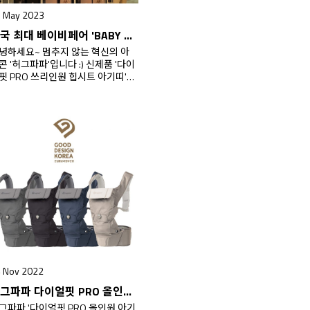
 May 2023
태국 최대 베이비페어 'BABY & KIDS Best Buy' 통해 다이얼핏 PRO 공식 런칭
녕하세요~ 멈추지 않는 혁신의 아
콘 '허그파파'입니다 :) 신제품 '다이
핏 PRO 쓰리인원 힙시트 아기띠'가
난 5월 11일부터 14일까지 태국 최
 베이비페어 'BABY & KIDS Best
uy'를 통해 태국 공식 런칭되었다는
은 소식을 전해드리려 왔어요!
다이얼핏 PRO 쓰리인원 힙시트 아기
'는 2022년 대한민국 우수디자인
GD) 상품 및 글로벌 생활명품으로 선
될만큼 뛰어난 디자인과 기능성을
정받은…
 Nov 2022
허그파파 다이얼핏 PRO 올인원 아기띠가 2022년 대한민국 우수디자인(GD) 상품에 선정되었습니다!
그파파 '다이얼핏 PRO 올인원 아기