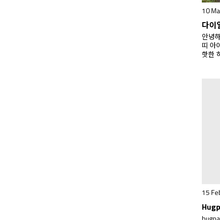
10 Ma
안녕하
띠 아
핫한 
‘오트밀
년 3
밀(Oa
시회 
컬러가
은 컬
판매 
모두에
Oatm
15 Fe
Hugp
hugp