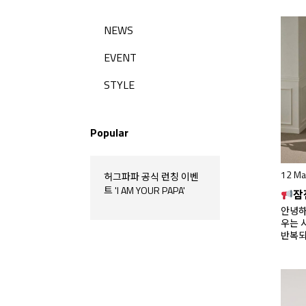
NEWS
EVENT
STYLE
Popular
12 Ma
허그파파 공식 런칭 이벤
트 'I AM YOUR PAPA'
잠잠 
안녕하
우는 
반복되
에서엄
게 지
편안한
지 함
(Coz