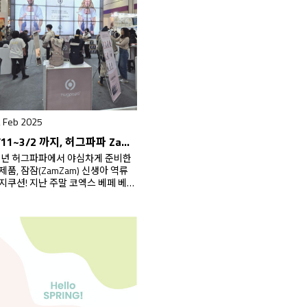
깨와 허리에 가해지는 아기의 하중
 완벽하게 분산시켜 아기와 보호자
두에게 가장 편안하고 건강한 ‘맞춤
itting’을 제공합니다. …
 Feb 2025
2/11~3/2 까지, 허그파파 ZamZam 신생아 역류방지쿠션 사전예약 이벤트!
5년 허그파파에서 야심차게 준비한
제품, 잠잠(ZamZam) 신생아 역류
지쿠션! 지난 주말 코엑스 베페 베이
페어 행사장에서 깜짝 선보였는데
. 정말 많은 분들께서 놀라운 디자인
 기능성, 품질에 깜짝 놀라 사전예약
매에 동참해주셨답니다.
0*80*16cm 초대형 사이즈로 만든
정감, 목꺽임없이 안전하게 신생아
 재울 수 있는 9도 기울기, 최 23도
지 아기 등을 세워 역류방지해줄 수
는 바닥 기울기…