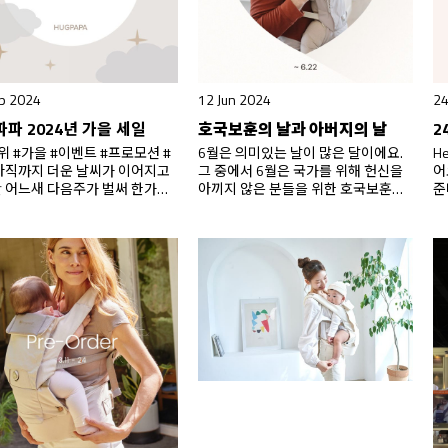
p 2024
12 Jun 2024
24
파 2024년 가을 세일
호국보훈의 날과 아버지의 날
위 #가을 #이벤트 #프로모션 #
6월은 의미있는 날이 많은 달이에요.
H
아직까지 더운 날씨가 이어지고
그 중에서 6월은 국가를 위해 헌신을
어
 어느새 다음주가 벌써 한가위
아끼지 않은 분들을 위한 호국보훈의
준
.
다가오는 한가위를 기념하
달이라는 것, 그리고 우리에게 생소한
서
그파파가 다양하고 풍성한 혜택
아버지의 날(16일)이 있다는 것이에
행
비했답니다. 첫 번째, 공식 홈페
요. 6월6일 현충일과 6.25 기념일까
예
& 네이버스마트스토어에서만
지, 6월에는 우리의 안보와 평화를 위
코
~9.18 기간동안 특별한 가격할인
해 희생하고 헌신하신 분들을 기리고
만
 만나보실 수 있어요. 조부모님
감사를 전하는 뜻깊은 날들이 많죠. 그
행
문 시 및 여행 시 필수템 부스터
럼 아버지의 날은? 조금 생소하시죠?
베
인된 가격에 서둘러 만나보세요.
국내에서는 어버이날로…
고
 3종에…
킨