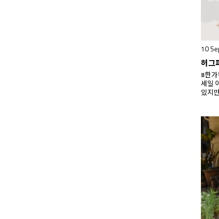
10 Se
허그파
#한가
세일 
있지만
이네요
여 허
을 준
이지 
9.7
혜택을
댁 방
를 할
침받이