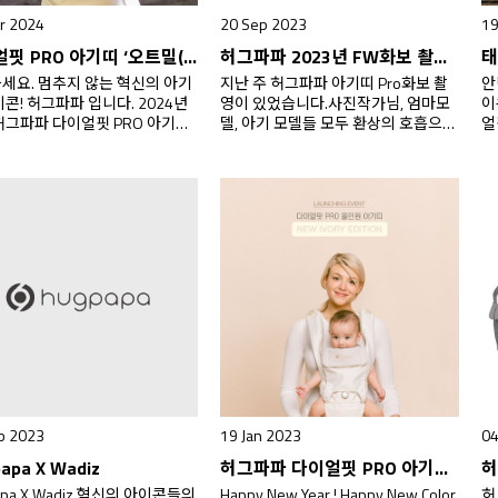
r 2024
20 Sep 2023
19
다이얼핏 PRO 아기띠 ‘오트밀(Oatmeal)’ 컬러 출시 및 사전구매 이벤트 안내
허그파파 2023년 FW화보 촬영 현장 스케치
세요. 멈추지 않는 혁신의 아기
지난 주 허그파파 아기띠 Pro화보 촬
안
이콘! 허그파파 입니다. 2024년
영이 있었습니다.사진작가님, 엄마모
이
허그파파 다이얼핏 PRO 아기띠
델, 아기 모델들 모두 환상의 호흡으로
얼
(Oatmeal)’ 컬러드디어!! 2024
좋은 결과물이 나와 너무너무 뿌듯합
지
월 온라인에서 런칭합니다! ‘오트
니다. 현장에 나갔던 스탭들 모두 너무
대
tmeal)’ 컬러는 올해 초부터 전
나 예쁜 엄마와 사랑스런 아기들의 모
B
판매가 시작되어 가장 인기있는
습에 다들 감동했답니다.
엄마 모
좋
 되고 있어요. 차분하면서도 밝
델, 아기 모델 친구들, 작가님 뿐만 아
'
러의 트랜디함을 반영해 전시회
니라 스튜디오의 햇살까지!
띠
시작부터 주문 폭주! 엄마와 아빠
정말 모든 게 완벽했던 촬영이었습니
(
게 잘 어울리는 24년의
다! :) 긴 시간…
정
eal 컬러…
인
b 2023
19 Jan 2023
04
apa X Wadiz
허그파파 다이얼핏 PRO 아기띠 '아이보리(Ivory)' 출시 이벤트
apa X Wadiz 혁신의 아이콘들의
Happy New Year ! Happy New Color
허