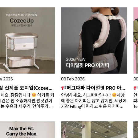
y 2026
08 Feb 2026
08
신제품 코지업(CozeeUp) 아기 침대 사전예약 OPEN!
허그파파 다이얼핏 PRO 아기띠 26년형 출시!
세요, 잠잠입니다
아기를 키
안녕하세요, 허그파파입니다
세상
안
시간은 참 소중하지만,밤낮없이
에 좋은 아기띠는 많고 많지만, 세상에
파
는 수유와 재우기, 안아주기 속
가장 Fitting이 편하고 쉬운 아기띠는
T
마아빠의 몸은 생각보다 빠르
오직 허그파파 뿐! 바로 BOA
얼
치곤 하죠. 그래서 잠잠은아기의
Technology와 함께 만들어 특허받은
요
 수면은 물론,부모의 편안함까
‘다이얼핏(Dial-Fit)’이 들어가 있기 때
을
께 생각한신제품 ‘코지업
문이죠.꾸준히 사랑받아온 허그파파
로
eeUp) 아기 침대’를 새롭게 선보
의 베스트셀러, ‘다이얼핏 PRO 아기
수