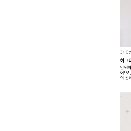
입니다
고,코
개와 
데요
응과 
31 Oc
안녕하
어! 
의 신
공식 
을 시
의 장
고 더
돌아왔
시 전
답하는 
WEEK 