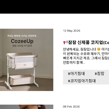
12 May 2026
잠잠 신제품 코지업(Cozee
안녕하세요, 잠잠입니다
아기를 키우는 시간은 참 소중하지만,밤낮없
이 반복되는 수유와 재우기, 안
빠르게 지치곤 하죠. 그래서 잠잠은아기의 편안한 수면은 물론,부모의 편
안함까지 함께 ..
#아기침대
#잠잠
#코지업아기침대
08 Feb 2026