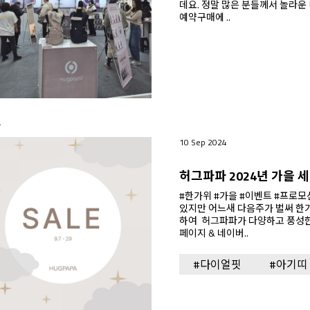
데요. 정말 많은 분들께서 놀라운 디자인과 기능성, 품질에 깜짝 놀라 사전
예약구매에 ..
T
10 Sep 2024
허그파파 2024년 가을 
#한가위 #가을 #이벤트 #프로모션 #세일 아직까지 더운
있지만 어느새 다음주가 벌써 한
하여 허그파파가 다양하고 풍성한 혜택을 준
페이지 & 네이버..
#다이얼핏
#아기띠