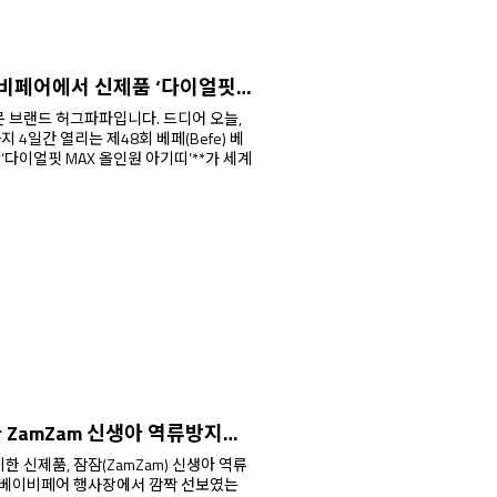
제48회 코엑스 베페 베이비페어에서 신제품 ‘다이얼핏 MAX 올인원 아기띠’ 최초 공개_ 사전 예약 시작!
드 허그파파입니다. 드디어 오늘,
까지 4일간 열리는 제48회 베페(Befe) 베
2/11~3/2 까지, 허그파파 ZamZam 신생아 역류방지쿠션 사전예약 이벤트!
 신제품, 잠잠(ZamZam) 신생아 역류