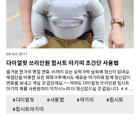
06 Oct 2017
다이얼핏 쓰리인원 힙시트 아기띠 초간단 사용법
즐거운 한가위 명절 연휴, 비까지 오는 오락가락 날씨에 정신이 없네요.
체험단을 비롯한 모든 파파크루께서도 새로운 아기띠와 함께 정신없이
연휴를 보내고 계실 것 같은데요.^^ 아마도 다이얼핏 쓰리인원 힙시트
아기띠 제품 사용법까지 익히시느라 더 정신없으실 것 같습니다. ㅎㅎ 하
지만, 아주 아주 조금만! 익숙해지시면 너무나 쉽고 간단하게 다이얼핏의
#다이얼핏
#사용법
#아기띠
#힙시트
기능으로 새로운 아기 안아주기 경험을 하실 수 있답니다. 물론 제품 박
스에 동봉된 사용설명서를 통해서 이미 쉽게 이해하셨을 수도 있지만..
#힙시트아기띠
여기 아주 간단한 사용법과 몇가지 팁을 블로그를 통해 다시 공유드리니,
꼭 참고하셔서 다이얼핏 쓰리인원 힙시트 아기띠의 기능을 마음껏 활용
해보시기 바랍니다. ^^ 다양한 포지션의 착장 모드 다이얼핏 쓰리인원
힙시트 아기띠(Dial-Fit 3-in-1 Hip Seat Baby Carrier)는 제품명에서 보
시듯…