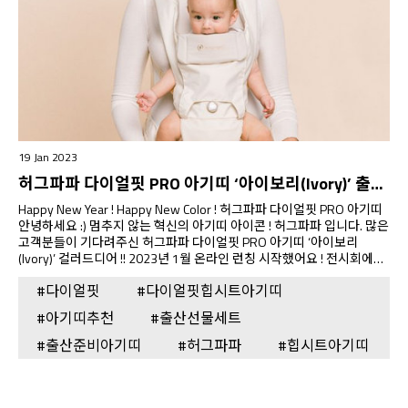
19 Jan 2023
허그파파 다이얼핏 PRO 아기띠 ‘아이보리(Ivory)’ 출시 이벤트
Happy New Year ! Happy New Color ! 허그파파 다이얼핏 PRO 아기띠
안녕하세요 :) 멈추지 않는 혁신의 아기띠 아이콘 ! 허그파파 입니다. 많은
고객분들이 기다려주신 허그파파 다이얼핏 PRO 아기띠 ‘아이보리
(Ivory)’ 컬러드디어 !! 2023년 1월 온라인 런칭 시작했어요 ! 전시회에서
는 작년 연말부터 판매 시작했는데 출시와 동시 주문 폭주 !많은 고객님
#다이얼핏
#다이얼핏힙시트아기띠
들의 의견을 반영하여 엄마와 아빠 모두 화사해지는 가장 예쁜 컬러로고
심 끝에 결정했는데 많은 고객분들이 만족해하셔서 허그파파는 너무 행
#아기띠추천
#출산선물세트
복했답니다 :) 고객분들의 성원에 감사드리고자, 허그파파 다이얼핏 아기
띠 구매시특별 할인 혜택과 풍성한 사은품, 다양한 후기 이벤트까지 준비
#출산준비아기띠
#허그파파
#힙시트아기띠
했으니허그파파 공식 홈페이지 또는 네이버 스마트스토어에서지금 바로
만나보세요 !
https://www.hugpapa.co/https://smartstore.naver.com/hugpapa -
올인원 아기띠 단독 혹은 올인원 아기띠 +…