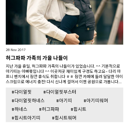
28 Nov 2017
허그파파 가족의 가을 나들이
지난 가을 휴일, 허그파파 가족의 나들이가 있었습니다. ^^ 기본적으로
아기띠는 아빠몫입니다 ^^ 이곳저곳 재미있게 구경도 하고요~ 다리 아
프니 벤치에서 잠깐 휴식도 취합니다 ㅎㅎ 잠깐 카페에 들러 달달한 아이
스크림으로 에너지 충전! 다시 신나게 걸어서 이젠 공원으로 가봅니다~
드디어 공원 입구 도착~ 신나게 나무 다리를 건너봅니다 ^^ 공원은 좀 썰
#다이얼핏
#다이얼핏부스터
렁할 수 있으니 아기띠 워머가 필수!! 공원 잔디밭에서 다이얼핏 하네스
로 아장아장 걸음마 연습 시작~ 다이얼핏 하네스로 걸으니 걸음마 배우
#다이얼핏하네스
#아기띠
#아기띠워머
기 너무 쉬워요! 휴 이제 충분히 걸음마는 연습한 것 같아요..^^; 지친 동
생 대신 장난꾸러기 오빠가 다이얼핏 하네스로 아빠에게 쉴 틈을 주지 않
#하네스
#허그파파
#힙시트
아요! 이제 신나게 놀고 집으로 갈 시간~ 허그파파 다이얼핏 힙시트 아기
#힙시트아기띠
#힙시트워머
띠와 다이얼핏 부스터로 허그파파…