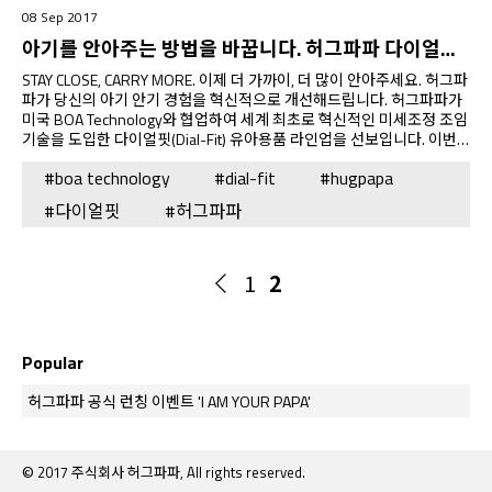
08 Sep 2017
아기를 안아주는 방법을 바꿉니다. 허그파파 다이얼핏(Dial-Fit) 아기띠가 프리런칭되었습니다!
STAY CLOSE, CARRY MORE. 이제 더 가까이, 더 많이 안아주세요. 허그파
파가 당신의 아기 안기 경험을 혁신적으로 개선해드립니다. 허그파파가
미국 BOA Technology와 협업하여 세계 최초로 혁신적인 미세조정 조임
기술을 도입한 다이얼핏(Dial-Fit) 유아용품 라인업을 선보입니다. 이번
2017년 가을에 선보이는 다이얼핏(Dial-Fit) 및 액서세리 라인업은 다음
#boa technology
#dial-fit
#hugpapa
과 같습니다. *다이얼핏 쓰리인원 힙시트 아기띠 (Dial-Fit 3-in-1 Hip
Seat Baby Carrier) *다이얼핏 투웨이 아기 의자 부스터 (Dial-Fit 2 Way
#다이얼핏
#허그파파
Baby Chair Booster) *코쿤 아기띠 워머 (Cocoon Baby Carrier
Warmer) *폴더블 러기지 백 (Foldable Luggage Bag) 공식 판매에 앞서
Wadiz 크라우드 펀딩을 통해서 프리런칭 이벤트를 진행하니 많은 관심
부탁드립니다! Wadiz 바로 가기 고맙습니다.
1
2
Popular
허그파파 공식 런칭 이벤트 'I AM YOUR PAPA'
©
2017 주식회사 허그파파, All rights reserved.