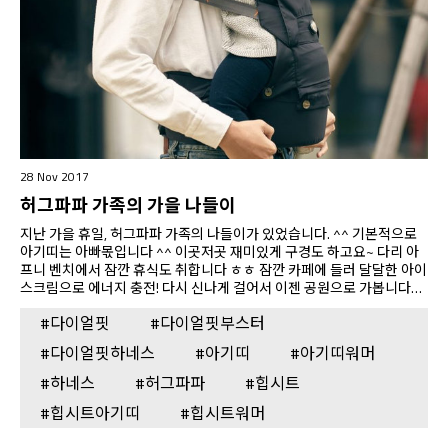
28 Nov 2017
허그파파 가족의 가을 나들이
지난 가을 휴일, 허그파파 가족의 나들이가 있었습니다. ^^ 기본적으로
아기띠는 아빠몫입니다 ^^ 이곳저곳 재미있게 구경도 하고요~ 다리 아
프니 벤치에서 잠깐 휴식도 취합니다 ㅎㅎ 잠깐 카페에 들러 달달한 아이
스크림으로 에너지 충전! 다시 신나게 걸어서 이젠 공원으로 가봅니다~
드디어 공원 입구 도착~ 신나게 나무 다리를 건너봅니다 ^^ 공원은 좀 썰
#다이얼핏
#다이얼핏부스터
렁할 수 있으니 아기띠 워머가 필수!! 공원 잔디밭에서 다이얼핏 하네스
로 아장아장 걸음마 연습 시작~ 다이얼핏 하네스로 걸으니 걸음마 배우
#다이얼핏하네스
#아기띠
#아기띠워머
기 너무 쉬워요! 휴 이제 충분히 걸음마는 연습한 것 같아요..^^; 지친 동
생 대신 장난꾸러기 오빠가 다이얼핏 하네스로 아빠에게 쉴 틈을 주지 않
#하네스
#허그파파
#힙시트
아요! 이제 신나게 놀고 집으로 갈 시간~ 허그파파 다이얼핏 힙시트 아기
#힙시트아기띠
#힙시트워머
띠와 다이얼핏 부스터로 허그파파…