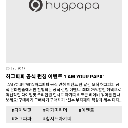
25 Sep 2017
허그파파 공식 런칭 이벤트 ‘I AM YOUR PAPA’
I AM YOUR PAPA 허그파파 공식 런칭 이벤트 한 달간 오직 허그파파 공
식 온라인숍에서만 진행되는 공식 런칭 이벤트! 최대 25% 할인 혜택으로
혁신적인 다이얼핏 쓰리인원 힙시트 아기띠 & 코쿤 베이비 워머를 만나
보세요! 구매하기 구매하기 구매하기 *일부 부자재의 색상과 세부 디자
인이 변경될 수 있습니다. 워머 제품은 10월20일부터 순차 배송 예정입
#다이얼핏
#아기띠워머
#이벤트
니다. 예약구매하기 예약구매하기 STAY CLOSE, CARRY MORE 이제 더
가까이 더 많이 안아주세요 허그파파가 세계 최초로 개발한 다이얼핏
#허그파파
#힙시트아기띠
(Dial-Fit) 쓰리인원(3-in-1) 힙시트 아기띠가 당신의 아기를 안아주는 경
험을 혁신적으로 개선해드립니다. 딱 한달 간 오직 허그파파 공식 온라인