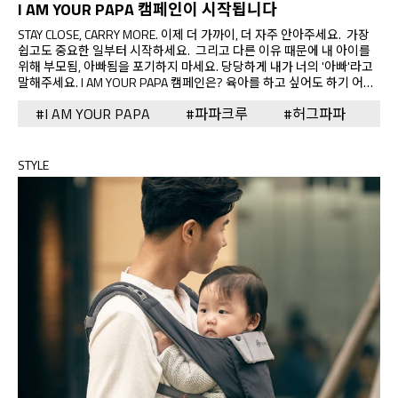
I AM YOUR PAPA 캠페인이 시작됩니다
STAY CLOSE, CARRY MORE. 이제 더 가까이, 더 자주 안아주세요. 가장
쉽고도 중요한 일부터 시작하세요. 그리고 다른 이유 때문에 내 아이를
위해 부모됨, 아빠됨을 포기하지 마세요. 당당하게 내가 너의 '아빠'라고
말해주세요. I AM YOUR PAPA 캠페인은? 육아를 하고 싶어도 하기 어려
운 육아의 방법을 잘 모르는 이 땅의 아빠들을 위해 허그파파가 제안하는
#I AM YOUR PAPA
#파파크루
#허그파파
참여 캠페인입니다. 아빠와 아기 간의 애착 형성을 돕고, 육아에 있어 중
요한 아빠의 역할을 할 수 있는 방법을 찾아 여러분과 공유하고자 합니
다. 허그파파와 함께 새로운 육아 문화를 만드는 데 동참해주시는 여러분
들께 다양한 혜택을 드립니다. *본 캠페인은 2017년 11월 14일부터
STYLE
2017년 12월 31일까지 지속되며, 캠페인 관련 참여 방법과 혜택은 계속
업데이트될 예정이니,…