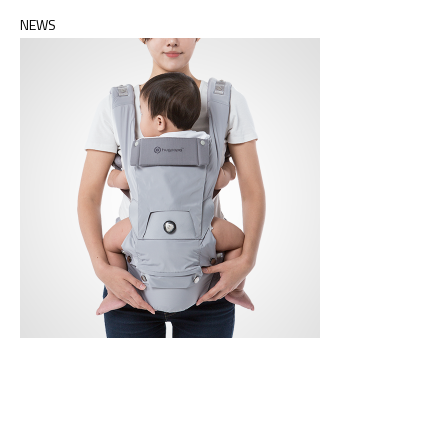
숍에서만 드리는 푸짐한 혜택으로 다이얼핏 쓰리인원 힙시트 아기띠와
NEWS
코쿤 아기띠 워머 라인업을 만나보세요. 이벤트 기간 : 9월25일 - 10월
24일…