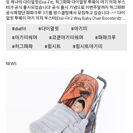
또 하나의 다이얼핏(Dial-Fit), 허그파파 다이얼핏 투웨이 아기 의자 부스
터가 공식 출시되었습니다! 공식 출시 기념으로 이번주말까지 허그파파
공식체험단 파파크루 3기를 맘스클럽에서 모집하고 있습니다~^^ 다이
얼핏 투웨이 아기 의자 부스터(Dial-Fit 2 Way Baby Chair Booster)는 다
이얼핏, 시트벨트, 안전끈 3가지 구성품을 서로 다르게 결합하여 부스터
#dialfit
#다이얼핏
#아기띠
와 하네스로 사용 가능한 혁신적인 제품입니다. 착용시 아기들도 다이얼
핏을 얼마나 재미있어 하는지 모른답니다~^^ 특히나 이번 체험단은 먼
#아기띠워머
#코쿤아기띠워머
#파파크루
저 출시된 다이얼핏 쓰리인원 힙시트 아기띠와 함께 진행되고 있어 마음
에 드는 다이얼핏 제품을 골라 체험을 신청하실 수 있어요!! 어서 이벤트
#허그파파
#힙시트
#힙시트아기띠
내용 확인하시고 체험단에 참여해보세요~~ 맘스클럽 이벤트 참여하러
가기
NEWS