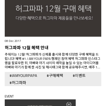
08 Dec 2017
허그파파 12월 혜택 안내
추워지는 12월! 허그파파가 신제품 출시와 함께 다양한 구매 혜택을 드
립니다! 혜택 #1. I AM YOUR PAPA 캠페인 참여 혜택 허그파파 인스타그
램을 팔로우한 뒤, 아빠와 아기 사이의 애착을 높일 수 있는 아이디어를
아빠와 아기가 함께 한 사진 및 해시태그와 함께 공유해주시면, 매주 10
분께스타벅스 아메리카노 쿠폰 1매 무료 증정! => 참여 방법 상세 보기
#IAMYOURPAPA
#구매혜택
#이벤트
혜택 #2. 아기띠 또는 아기띠+워머 번들 제품 구매 혜택 구매 1건당 폴더
블 러기지 백 무상 증정! 혜택 #3. 인스타그램 후기 이벤트 혜택 구매 1건
#허그파파
당 구매하신 곳에서 상품 후기에 인스타그램 인증 후기 URL을 남겨주시
면 스타벅스 아메리카노 쿠폰 1매 무료 증정!
EVENT