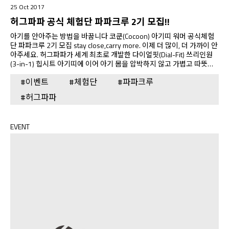
25 Oct 2017
허그파파 공식 체험단 파파크루 2기 모집!!
아기를 안아주는 방법을 바꿉니다 코쿤(Cocoon) 아기띠 워머 공식체험
단 파파크루 2기 모집 stay close,carry more. 이제 더 많이, 더 가까이 안
아주세요. 허그파파가 세계 최초로 개발한 다이얼핏(Dial-Fit) 쓰리인원
(3-in-1) 힙시트 아기띠에 이어 아기 몸을 압박하지 않고 가볍고 따뜻하
게 폭 감싸주는 입체 패턴 허그파파 코쿤 베이비 워머를체험해 볼 수 있
#이벤트
#체험단
#파파크루
는 기회를 드립니다! 라이트 그레이 제품 보기 차콜 제품 보기 이벤트안
내 응모기간 : 10월25일 - 10월 31일 당첨자발표 : 11월 1일 체험제품 :
#허그파파
코쿤 베이비 캐리어 워머 활동내용 : 아래 상세 내용 참조 모집인원 : 총
10명 모집방법 : 기간내 접수된 신청 정보 확인 후 추첨 참여방법 - 인스
타그램에서 허그파파(@hugpapa_seoul)를 팔로우해주세요. - 허그파
EVENT
파의 이벤트 피드를…