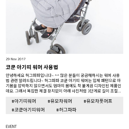
29 Nov 2017
코쿤 아기띠 워머 사용법
안녕하세요 허그파파입니다~ ^^ 많은 분들이 궁금해하시는 워머 사용
법 관련 알려드립니다~ 허그파파 코쿤 아기띠 워머는 입체 패턴으로 아
기몸을 압박하지 않으면서도 엄마의 몸에도 착 붙게끔 디자인된 제품인
데요. 그래서 복잡한 체결 장치없이 아래 사진처럼 3단계로 길이 조절을
할 수 있는 스냅버튼이 달린 연결끈으로만 아기띠나 유모차 등에 고정할
#아기띠워머
#유모차워머
#유모차풋머프
수 있게끔 만들어져 있습니다. ^^ 이렇게 워머 좌우에 연결끈이 있고, 워
머 안쪽에 스냅 버튼(숫놈)이 붙어 있습니다. 원하는 간격에 맞게 워머 연
#코쿤아기띠워머
#허그파파
결끈의 스냅 버튼을 워머 안쪽의 스냅 버튼(숫놈)과 체결해주면 끝~ 좀
더 바싹 몸에 붙여 워머를 사용할 경우는 2단계 스냅 버튼으로 연결끈을
고정시켜 사용하시면 됩니다~ 이렇게 아기띠 어깨끈에 걸어서 고정하게
EVENT
됩니다~^^ 허그파파 아기띠를 사용 중이시거나, 내경이 5mm인…